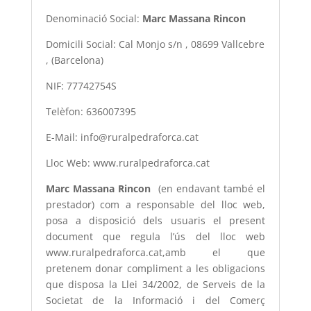
Denominació Social:
Marc Massana Rincon
Domicili Social: Cal Monjo s/n , 08699 Vallcebre
, (Barcelona)
NIF: 77742754S
Telèfon: 636007395
E-Mail: info@ruralpedraforca.cat
Lloc Web: www.ruralpedraforca.cat
Marc Massana Rincon
(en endavant també el
prestador) com a responsable del lloc web,
posa a disposició dels usuaris el present
document que regula l’ús del lloc web
www.ruralpedraforca.cat,amb el que
pretenem donar compliment a les obligacions
que disposa la Llei 34/2002, de Serveis de la
Societat de la Informació i del Comerç